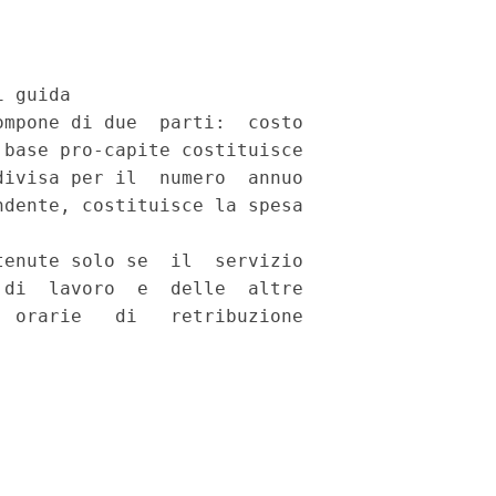
 guida

mpone di due  parti:  costo

base pro-capite costituisce

ivisa per il  numero  annuo

dente, costituisce la spesa

enute solo se  il  servizio

di  lavoro  e  delle  altre

 orarie   di   retribuzione
