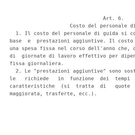
                               Art. 6.

                    Costo del personale di
  1. Il costo del personale di guida si co
base  e  prestazioni aggiuntive. Il costo 
una spesa fissa nel corso dell'anno che, d
di  giornate di lavoro effettivo per dipen
fissa giornaliera.

  2. Le "prestazioni aggiuntive" sono sost
le   richiede   in  funzione  dei  tempi  
caratteristiche  (si  tratta  di   quote  