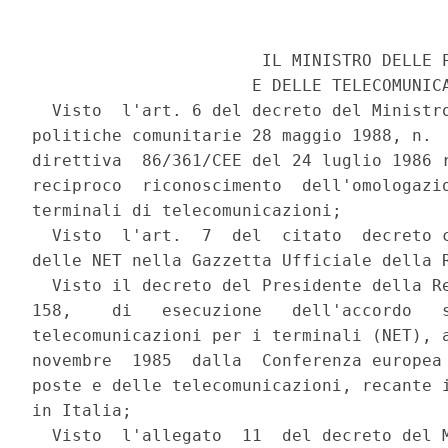
                       IL MINISTRO DELLE P
                      E DELLE TELECOMUNICA
  Visto  l'art. 6 del decreto del Ministro
politiche comunitarie 28 maggio 1988, n.  
direttiva  86/361/CEE del 24 luglio 1986 r
reciproco  riconoscimento  dell'omologazio
terminali di telecomunicazioni;

  Visto  l'art.  7  del  citato  decreto c
delle NET nella Gazzetta Ufficiale della R
  Visto il decreto del Presidente della Re
158,    di   esecuzione   dell'accordo   s
telecomunicazioni per i terminali (NET), a
novembre  1985  dalla  Conferenza europea 
poste e delle telecomunicazioni, recante i
in Italia;

  Visto  l'allegato  11  del decreto del M