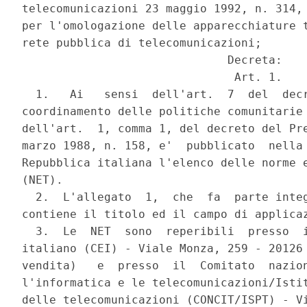
telecomunicazioni 23 maggio 1992, n. 314, 
per l'omologazione delle apparecchiature t
rete pubblica di telecomunicazioni;

                              Decreta:

                               Art. 1.

  1.   Ai   sensi  dell'art.  7  del  decr
coordinamento delle politiche comunitarie 
dell'art.  1, comma 1, del decreto del Pre
marzo 1988, n. 158, e'  pubblicato  nella 
Repubblica italiana l'elenco delle norme e
(NET).

  2.  L'allegato  1,  che  fa  parte integ
contiene il titolo ed il campo di applicaz
  3.  Le  NET  sono  reperibili  presso  i
italiano (CEI) - Viale Monza, 259 - 20126 
vendita)   e  presso  il  Comitato  nazion
l'informatica e le telecomunicazioni/Istit
delle telecomunicazioni (CONCIT/ISPT) - Vi