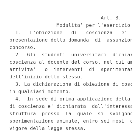
                               Art. 3.

                Modalita' per l'esercizio 
  1.   L'obiezione   di   coscienza   e'  
presentazione della domanda  di  assunzion
concorso.

  2.  Gli  studenti  universitari  dichiar
coscienza al docente del corso, nel cui am
attivita'   o  interventi  di  sperimentaz
dell'inizio dello stesso.

  3. La dichiarazione di obiezione di cosc
in qualsiasi momento.

  4.  In sede di prima applicazione della 
di coscienza e' dichiarata  dall'interessa
struttura  presso  la  quale  si  svolgono
sperimentazione animale, entro sei mesi  d
vigore della legge stessa.
