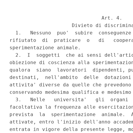
                               Art. 4.

                     Divieto di discrimina
  1.   Nessuno  puo'  subire  conseguenze 
rifiutato  di  praticare  o   di   coopera
sperimentazione animale.

  2.  I  soggetti  che ai sensi dell'artic
obiezione di coscienza alla sperimentazion
qualora  siano  lavoratori  dipendenti, pu
destinati,  nell'ambito  delle  dotazioni 
attivita' diverse da quelle che prevedono 
conservando medesima qualifica e medesimo 
  3.   Nelle   universita'   gli  organi  
facoltativa la frequenza alle esercitazion
prevista  la  sperimentazione  animale.  A
attivate, entro l'inizio dell'anno accadem
entrata in vigore della presente legge, mo