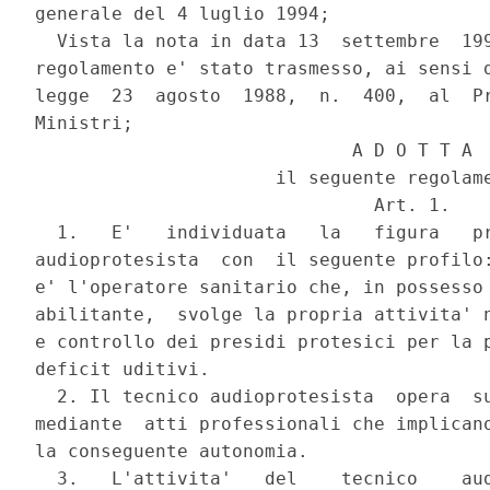
generale del 4 luglio 1994;

  Vista la nota in data 13  settembre  199
regolamento e' stato trasmesso, ai sensi d
legge  23  agosto  1988,  n.  400,  al  Pr
Ministri;

                             A D O T T A

                      il seguente regolame
                               Art. 1.

  1.   E'   individuata   la   figura   pr
audioprotesista  con  il seguente profilo:
e' l'operatore sanitario che, in possesso 
abilitante,  svolge la propria attivita' n
e controllo dei presidi protesici per la p
deficit uditivi.

  2. Il tecnico audioprotesista  opera  su
mediante  atti professionali che implicano
la conseguente autonomia.

  3.   L'attivita'   del    tecnico    aud