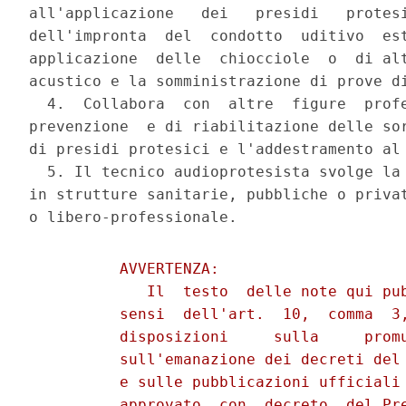
all'applicazione   dei   presidi   protesi
dell'impronta  del  condotto  uditivo  est
applicazione  delle  chiocciole  o  di alt
acustico e la somministrazione di prove di
  4.  Collabora  con  altre  figure  profe
prevenzione  e di riabilitazione delle sor
di presidi protesici e l'addestramento al 
  5. Il tecnico audioprotesista svolge la 
in strutture sanitarie, pubbliche o privat
          AVVERTENZA:

             Il  testo  delle note qui pub
          sensi  dell'art.  10,  comma  3,
          disposizioni     sulla     promu
          sull'emanazione dei decreti del 
          e sulle pubblicazioni ufficiali 
          approvato  con  decreto  del Pre