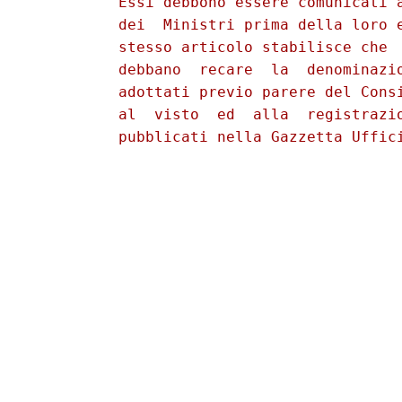
          Essi debbono essere comunicati a
          dei  Ministri prima della loro e
          stesso articolo stabilisce che  
          debbano  recare  la  denominazio
          adottati previo parere del Consi
          al  visto  ed  alla  registrazio