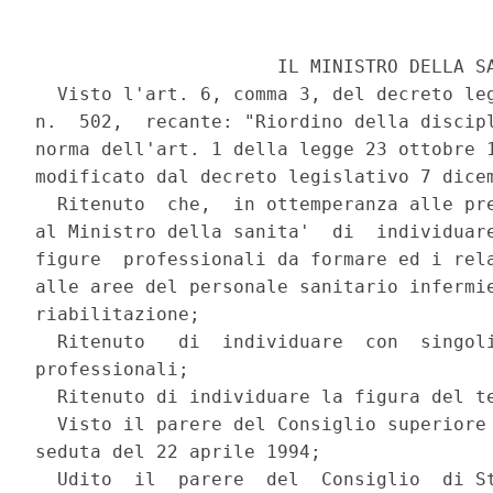
                      IL MINISTRO DELLA SA
  Visto l'art. 6, comma 3, del decreto leg
n.  502,  recante: "Riordino della discipl
norma dell'art. 1 della legge 23 ottobre 1
modificato dal decreto legislativo 7 dicem
  Ritenuto  che,  in ottemperanza alle pre
al Ministro della sanita'  di  individuare
figure  professionali da formare ed i rela
alle aree del personale sanitario infermie
riabilitazione;

  Ritenuto   di  individuare  con  singoli
professionali;

  Ritenuto di individuare la figura del te
  Visto il parere del Consiglio superiore 
seduta del 22 aprile 1994;

  Udito  il  parere  del  Consiglio  di St