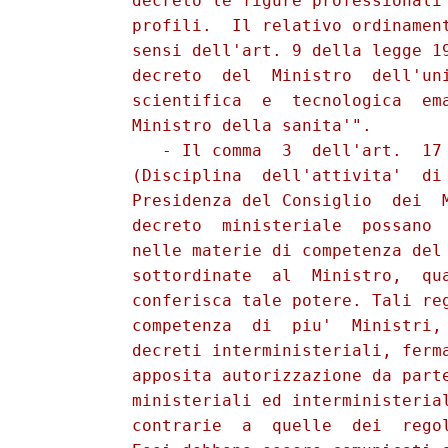
          decreto le figure professionali 
          profili.  Il relativo ordinament
          sensi dell'art. 9 della legge 19
          decreto  del  Ministro  dell'uni
          scientifica  e  tecnologica  ema
          Ministro della sanita'".

             - Il comma  3  dell'art.  17 
          (Disciplina  dell'attivita'  di 
          Presidenza del Consiglio  dei  M
          decreto  ministeriale  possano  
          nelle materie di competenza del 
          sottordinate  al  Ministro,  qua
          conferisca tale potere. Tali reg
          competenza  di  piu'  Ministri, 
          decreti interministeriali, ferma
          apposita autorizzazione da parte
          ministeriali ed interministerial
          contrarie  a  quelle  dei  regol