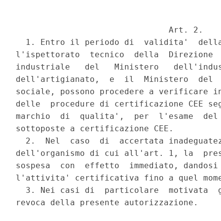
                               Art. 2.

  1. Entro il periodo di  validita'  della
l'ispettorato  tecnico  della  Direzione  
industriale   del   Ministero   dell'indus
dell'artigianato,  e  il  Ministero  del  
sociale, possono procedere a verificare in
delle  procedure di certificazione CEE seg
marchio  di  qualita',  per  l'esame  del 
sottoposte a certificazione CEE.

  2.  Nel  caso  di  accertata inadeguatez
dell'organismo di cui all'art. 1, la  pres
sospesa  con  effetto  immediato, dandosi 
l'attivita' certificativa fino a quel mome
  3. Nei casi di  particolare  motivata  g