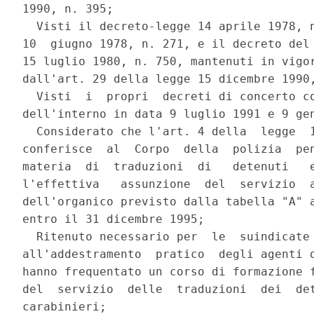
1990, n. 395;

  Visti il decreto-legge 14 aprile 1978, n
10  giugno 1978, n. 271, e il decreto del 
15 luglio 1980, n. 750, mantenuti in vigor
dall'art. 29 della legge 15 dicembre 1990,
  Visti  i  propri  decreti di concerto co
dell'interno in data 9 luglio 1991 e 9 gen
  Considerato che l'art. 4 della  legge  1
conferisce  al  Corpo  della  polizia  pen
materia  di  traduzioni  di   detenuti   e
l'effettiva   assunzione  del  servizio  a
dell'organico previsto dalla tabella "A" a
entro il 31 dicembre 1995;

  Ritenuto necessario per  le  suindicate 
all'addestramento  pratico  degli agenti d
hanno frequentato un corso di formazione f
del  servizio  delle  traduzioni  dei  det
carabinieri;
