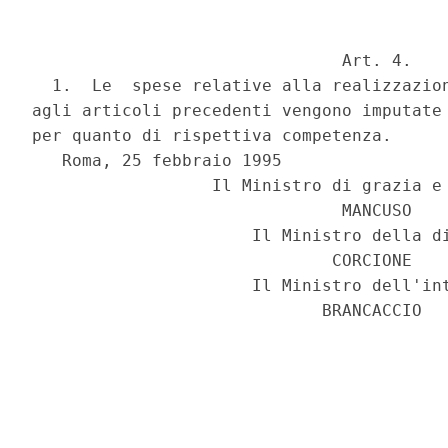
                               Art. 4.

  1.  Le  spese relative alla realizzazion
agli articoli precedenti vengono imputate 
per quanto di rispettiva competenza.

   Roma, 25 febbraio 1995

                  Il Ministro di grazia e 
                               MANCUSO

                      Il Ministro della di
                              CORCIONE

                      Il Ministro dell'int