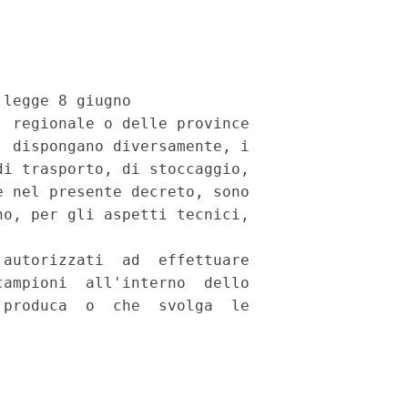
legge 8 giugno

 regionale o delle province

 dispongano diversamente, i

i trasporto, di stoccaggio,

 nel presente decreto, sono

o, per gli aspetti tecnici,

autorizzati  ad  effettuare

ampioni  all'interno  dello

produca  o  che  svolga  le
