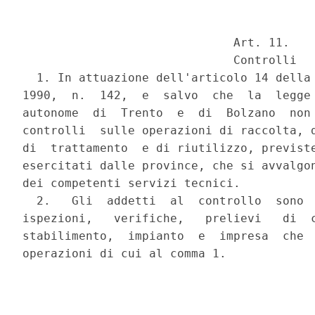
                              Art. 11.

                              Controlli

  1. In attuazione dell'articolo 14 della 
1990,  n.  142,  e  salvo  che  la  legge 
autonome  di  Trento  e  di  Bolzano  non 
controlli  sulle operazioni di raccolta, d
di  trattamento  e di riutilizzo, previste
esercitati dalle province, che si avvalgon
dei competenti servizi tecnici.

  2.   Gli  addetti  al  controllo  sono  
ispezioni,   verifiche,   prelievi   di  c
stabilimento,  impianto  e  impresa  che  