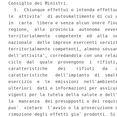
Consiglio dei Ministri.

  3.  Chiunque effettui o intenda effettua
le  attivita'  di autosmaltimento di cui a
in  carta  libera e senza alcun onere fina
regione,  alla  provincia  autonoma  ovver
territorialmente  competente  ed  alla  se
nazionale  delle imprese esercenti servizi
territorialmente competenti, almeno sessan
dell'attivita', corredandola con una relaz
ciclo  dal  quale  provengono  i  rifiuti,
caratteristiche    dei    rifiuti   da   a
caratteristiche   dell'impianto  di  smalt
esercizio  e  le  emissioni  nell'ambiente
ulteriori  dati e informazioni per assicur
vigenti per la tutela della salute e dell'
la  mancanza  dei presupposti o dei requis
puo'  vietare  l'avvio o la prosecuzione d
rimozione degli effetti gia' prodotti. Si 