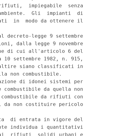
ifiuti,  impiegabile  senza

mbiente.  Gli  impianti  di

ti  in  modo da ottenere il

l decreto-legge 9 settembre

oni, dalla legge 9 novembre

e di cui all'articolo 6 del

 10 settembre 1982, n. 915,

ltire siano classificati in

la non combustibile.

zione di idonei sistemi per

 combustibile da quella non

combustibile da rifiuti con

 da non costituire pericolo

a  di entrata in vigore del

te individua i quantitativi

i  rifiuti  solidi urbani e
