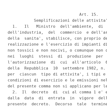
                              Art. 15.

           Semplificazioni delle attivita'
  1.   Il   Ministro  dell'ambiente,  di  
dell'industria,  del  commercio  e dell'ar
della  sanita', stabilisce, con proprio de
realizzazione e l'esercizio di impianti di
non tossici e non nocivi, o comunque non q
nei  luoghi  stessi  di  produzione  per  
l'autorizzazione  di  cui  all'articolo  6
della  Repubblica  10  settembre 1982, n. 
per  ciascun  tipo di attivita', i tipi e 
condizioni di esercizio e le emissioni nel
del presente comma non si applicano per le
  2.  Il  decreto  di  cui al comma 1 e' e
dalla  data  di  entrata  in  vigore  dell
presente  decreto.  Decorso  tale  termine