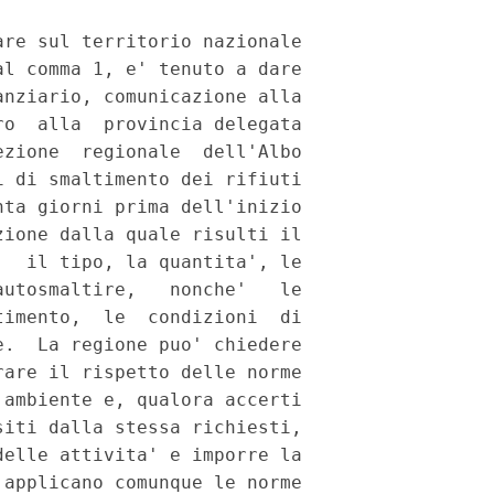
re sul territorio nazionale

l comma 1, e' tenuto a dare

nziario, comunicazione alla

o  alla  provincia delegata

zione  regionale  dell'Albo

 di smaltimento dei rifiuti

ta giorni prima dell'inizio

ione dalla quale risulti il

  il tipo, la quantita', le

utosmaltire,   nonche'   le

imento,  le  condizioni  di

.  La regione puo' chiedere

are il rispetto delle norme

ambiente e, qualora accerti

iti dalla stessa richiesti,

elle attivita' e imporre la

applicano comunque le norme
