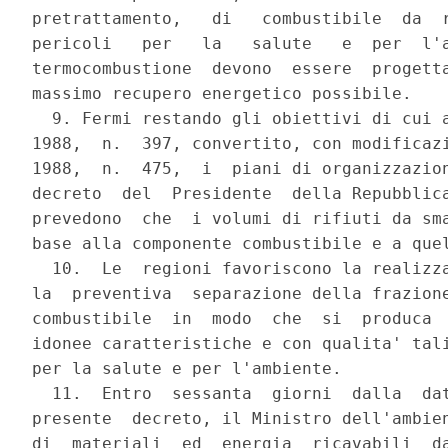
pretrattamento,   di   combustibile  da  r
pericoli   per   la   salute   e  per  l'a
termocombustione  devono  essere  progetta
massimo recupero energetico possibile.

  9. Fermi restando gli obiettivi di cui a
1988,  n.  397, convertito, con modificazi
1988,  n.  475,  i  piani di organizzazion
decreto  del  Presidente  della Repubblica
prevedono  che  i volumi di rifiuti da sma
base alla componente combustibile e a quel
  10.  Le  regioni favoriscono la realizza
la  preventiva  separazione della frazione
combustibile  in  modo  che  si  produca  
idonee caratteristiche e con qualita' tali
per la salute e per l'ambiente.

  11.  Entro  sessanta  giorni  dalla  dat
presente  decreto, il Ministro dell'ambien
di  materiali  ed  energia  ricavabili  da