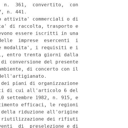
 n.  361,  convertito,  con

, n. 441.

 attivita' commerciali o di

a' di raccolta, trasporto e

vono essere iscritti in una

elle  imprese  esercenti  i

 modalita', i requisiti e i

, entro trenta giorni dalla

di conversione del presente

mbiente, di concerto con il

ell'artigianato.

dei piani di organizzazione

i di cui all'articolo 6 del

0 settembre 1982, n. 915, e

imento efficaci, le regioni

della riduzione all'origine

riutilizzazione dei rifiuti

enti  di  preselezione e di
