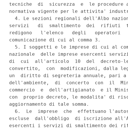
tecniche  di  sicurezza  e  le procedure a
normativa vigente per le attivita' industr
  4. Le sezioni regionali dell'Albo nazion
servizi   di  smaltimento  dei  rifiuti  t
redigono   l'elenco   degli   operatori   
comunicazione di cui al comma 3.

  5. I soggetti e le imprese di cui al com
nazionale  delle imprese esercenti servizi
di  cui  all'articolo  10  del  decreto-le
convertito,  con  modificazioni, dalla leg
un  diritto di segreteria annuale, pari a 
dell'ambiente,  di  concerto  con  il  Min
commercio  e  dell'artigianato  e il Minis
con  proprio decreto, le modalita' di risc
aggiornamento di tale somma.

  6.  Le  imprese  che  effettuano l'autos
escluse  dall'obbligo  di iscrizione all'A
esercenti i servizi di smaltimento dei rif