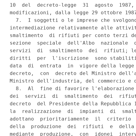
10  del  decreto-legge  31  agosto  1987, 
modificazioni, dalla legge 29 ottobre 1987
  7.  I soggetti o le imprese che svolgono
intermediazione relativamente alle attivit
smaltimento  di rifiuti per conto terzi de
sezione  speciale  dell'Albo  nazionale  d
servizi  di  smaltimento  dei  rifiuti; le
diritti  per  l'iscrizione  sono stabiliti
data  di  entrata  in  vigore della legge 
decreto,  con  decreto del Ministro dell'a
Ministro dell'industria, del commercio e d
  8.  Al  fine di favorire l'elaborazione 
dei  servizi  di  smaltimento  dei  rifiut
decreto  del Presidente della Repubblica 1
la  realizzazione  di  impianti  di  smalt
adottano  prioritariamente  il  criterio  
della  produzione  dei  rifiuti  e  della 
mediante  produzione,  con  idonei  interv