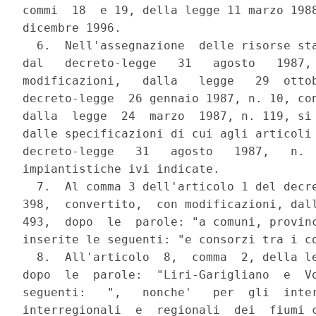
commi  18  e 19, della legge 11 marzo 1988
dicembre 1996.

  6.  Nell'assegnazione  delle risorse sta
dal   decreto-legge   31   agosto   1987, 
modificazioni,   dalla   legge   29  ottob
decreto-legge  26 gennaio 1987, n. 10, con
dalla  legge  24  marzo  1987, n. 119, si 
dalle specificazioni di cui agli articoli 
decreto-legge   31   agosto   1987,   n.  
impiantistiche ivi indicate.

  7.  Al comma 3 dell'articolo 1 del decre
398,  convertito,  con modificazioni, dall
493,  dopo  le  parole: "a comuni, provinc
inserite le seguenti: "e consorzi tra i co
  8.  All'articolo  8,  comma  2, della le
dopo  le  parole:  "Liri-Garigliano  e  Vo
seguenti:   ",   nonche'   per  gli  inter
interregionali  e  regionali  dei  fiumi c