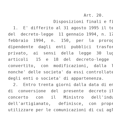
                              Art. 20.

                  Disposizioni finali e fi
  1.  E' differito al 31 agosto 1995 il te
del  decreto-legge  11 gennaio 1994, n. 17
febbraio  1994,  n.  150,  per  la  prorog
dipendente  dagli  enti  pubblici  trasfor
privato,  ai  sensi  della  legge  30  lug
articoli   15  e  18  del  decreto-legge  
convertito,  con  modificazioni,  dalla  l
nonche' delle societa' da essi controllate
degli enti o societa' di appartenenza.

  2.  Entro trenta giorni dalla data di en
di  conversione  del  presente  decreto il
concerto   con   il   Ministro   dell'indu
dell'artigianato,   definisce,  con  propr
utilizzare per le comunicazioni di cui agl