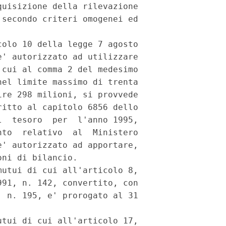
uisizione della rilevazione

secondo criteri omogenei ed

olo 10 della legge 7 agosto

' autorizzato ad utilizzare

cui al comma 2 del medesimo

el limite massimo di trenta

re 298 milioni, si provvede

itto al capitolo 6856 dello

  tesoro  per  l'anno 1995,

to  relativo  al  Ministero

' autorizzato ad apportare,

ni di bilancio.

utui di cui all'articolo 8,

91, n. 142, convertito, con

 n. 195, e' prorogato al 31

tui di cui all'articolo 17,
