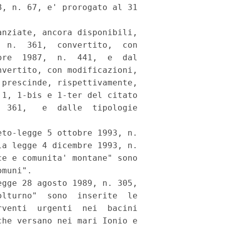
, n. 67, e' prorogato al 31

nziate, ancora disponibili,

 n.  361,  convertito,  con

re  1987,  n.  441,  e  dal

vertito, con modificazioni,

prescinde, rispettivamente,

1, 1-bis e 1-ter del citato

 361,   e  dalle  tipologie

to-legge 5 ottobre 1993, n.

a legge 4 dicembre 1993, n.

e e comunita' montane" sono

muni".

gge 28 agosto 1989, n. 305,

lturno"  sono  inserite  le

venti  urgenti  nei  bacini

he versano nei mari Ionio e
