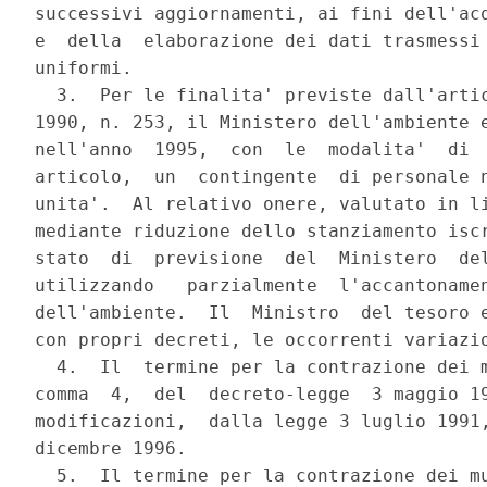
successivi aggiornamenti, ai fini dell'acq
e  della  elaborazione dei dati trasmessi 
uniformi.

  3.  Per le finalita' previste dall'artic
1990, n. 253, il Ministero dell'ambiente e
nell'anno  1995,  con  le  modalita'  di  
articolo,  un  contingente  di personale n
unita'.  Al relativo onere, valutato in li
mediante riduzione dello stanziamento iscr
stato  di  previsione  del  Ministero  del
utilizzando   parzialmente  l'accantonamen
dell'ambiente.  Il  Ministro  del tesoro e
con propri decreti, le occorrenti variazio
  4.  Il  termine per la contrazione dei m
comma  4,  del  decreto-legge  3 maggio 19
modificazioni,  dalla legge 3 luglio 1991,
dicembre 1996.

  5.  Il termine per la contrazione dei mu