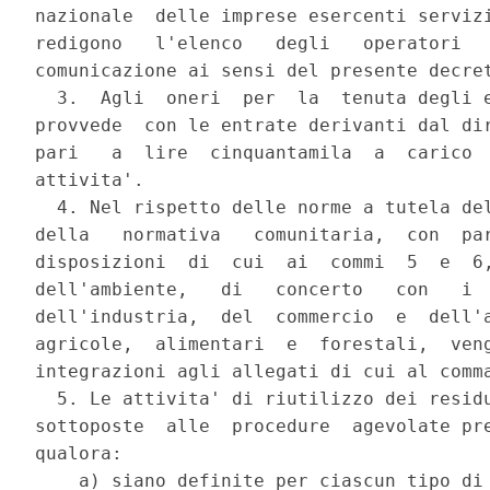
nazionale  delle imprese esercenti servizi
redigono   l'elenco   degli   operatori   
comunicazione ai sensi del presente decret
  3.  Agli  oneri  per  la  tenuta degli e
provvede  con le entrate derivanti dal dir
pari   a  lire  cinquantamila  a  carico  
attivita'.

  4. Nel rispetto delle norme a tutela del
della   normativa   comunitaria,  con  par
disposizioni  di  cui  ai  commi  5  e  6,
dell'ambiente,   di   concerto   con   i  
dell'industria,  del  commercio  e  dell'a
agricole,  alimentari  e  forestali,  veng
integrazioni agli allegati di cui al comma
  5. Le attivita' di riutilizzo dei residu
sottoposte  alle  procedure  agevolate pre
qualora:

    a) siano definite per ciascun tipo di 