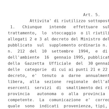
                               Art. 5.

         Attivita' di riutilizzo sottopost
 1.   Chiunque   intende   effettuare  sul
trattamento,  lo  stoccaggio  o il riutili
allegati 2 e 3 al decreto del Ministro del
pubblicato  sul  supplemento ordinario n. 
n.  212  del  10  settembre  1994,  e  di 
dell'ambiente  16  gennaio 1995, pubblicat
della  Gazzetta  Ufficiale  del  30 gennai
delle  categorie  di cui ai punti 21 e 22 
decreto,  e'  tenuto  a  darne  annualment
libera,  alla  sezione  regionale  dell'al
esercenti  servizi  di  smaltimento dei ri
provincia   autonoma  o  alla  provincia  
competente.  La  comunicazione  e'  corred
quale  sono  indicati  provenienza, tipi, 