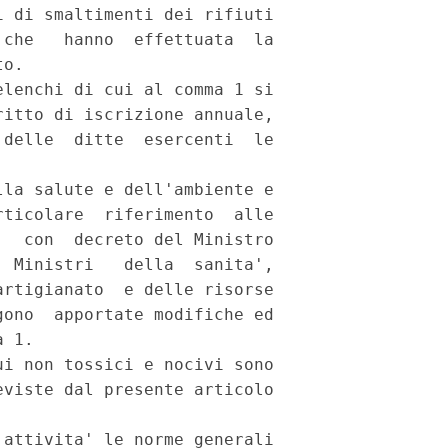
 di smaltimenti dei rifiuti

che   hanno  effettuata  la

o.

lenchi di cui al comma 1 si

itto di iscrizione annuale,

delle  ditte  esercenti  le

la salute e dell'ambiente e

ticolare  riferimento  alle

  con  decreto del Ministro

 Ministri   della  sanita',

rtigianato  e delle risorse

ono  apportate modifiche ed

 1.

i non tossici e nocivi sono

viste dal presente articolo

attivita' le norme generali
