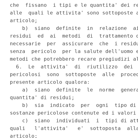
che  fissano  i tipi e le quantita' dei re
alle  quali le attivita' sono sottoposte a
articolo;

    b)  siano  definite  in  relazione  ai
residui  ed  ai  metodi  di  trattamento o
necessarie  per  assicurare  che  i residu
senza  pericolo  per la salute dell'uomo e
metodi che potrebbero recare pregiudizi al
  6.  Le  attivita'  di  riutilizzo  dei  
pericolosi  sono  sottoposte  alle  proced
presente articolo qualora:

    a)  siano  definite  le  norme  genera
quantita' di residui;

    b)  sia  indicato  per  ogni  tipo di 
sostanze pericolose contenute ed i valori 
    c)  siano  individuati  i  tipi di att
quali   l'attivita'   e'  sottoposta  alla
articolo;
