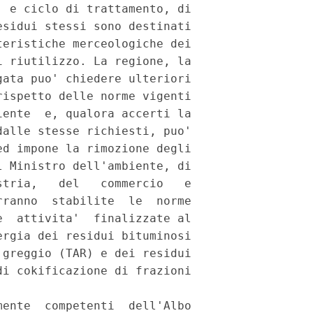
 e ciclo di trattamento, di

sidui stessi sono destinati

eristiche merceologiche dei

 riutilizzo. La regione, la

ata puo' chiedere ulteriori

ispetto delle norme vigenti

ente  e, qualora accerti la

alle stesse richiesti, puo'

d impone la rimozione degli

 Ministro dell'ambiente, di

tria,   del   commercio   e

ranno  stabilite  le  norme

  attivita'  finalizzate al

rgia dei residui bituminosi

greggio (TAR) e dei residui

i cokificazione di frazioni

ente  competenti  dell'Albo
