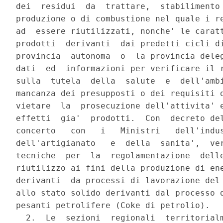
dei  residui  da  trattare,  stabilimento 
produzione o di combustione nel quale i re
ad  essere riutilizzati, nonche' le caratt
prodotti  derivanti  dai predetti cicli di
provincia  autonoma  o  la provincia deleg
dati  ed  informazioni per verificare il r
sulla  tutela  della  salute  e  dell'ambi
mancanza dei presupposti o dei requisiti d
vietare  la  prosecuzione dell'attivita' e
effetti  gia'  prodotti.  Con  decreto del
concerto   con   i   Ministri   dell'indus
dell'artigianato   e  della  sanita',  ver
tecniche  per  la  regolamentazione  delle
riutilizzo ai fini della produzione di ene
derivanti  da processi di lavorazione del 
allo stato solido derivanti dal processo d
pesanti petrolifere (Coke di petrolio).

  2.  Le  sezioni  regionali  territorialm