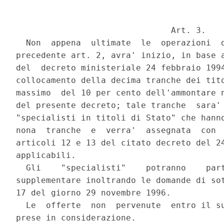
                               Art. 3.

  Non  appena  ultimate  le  operazioni  d
precedente art. 2, avra' inizio, in base a
del  decreto ministeriale 24 febbraio 1994
collocamento della decima tranche dei tito
massimo  del 10 per cento dell'ammontare n
del presente decreto; tale tranche  sara' 
"specialisti in titoli di Stato" che hanno
nona  tranche  e  verra'  assegnata  con  
articoli 12 e 13 del citato decreto del 24
applicabili.

  Gli    "specialisti"    potranno    part
supplementare inoltrando le domande di sot
17 del giorno 29 novembre 1996.

  Le  offerte  non  pervenute  entro il su
prese in considerazione.
