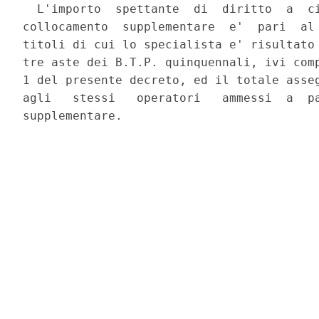
  L'importo  spettante  di  diritto  a  ci
collocamento  supplementare  e'  pari  al 
titoli di cui lo specialista e' risultato 
tre aste dei B.T.P. quinquennali, ivi comp
1 del presente decreto, ed il totale asseg
agli   stessi   operatori   ammessi  a  pa