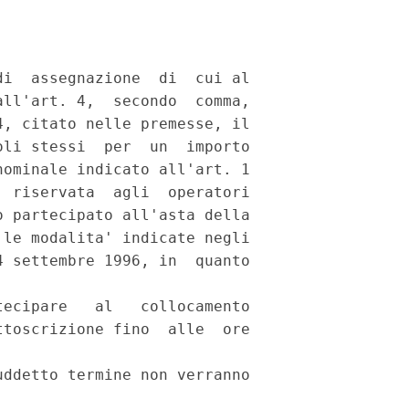
i  assegnazione  di  cui al

ll'art. 4,  secondo  comma,

, citato nelle premesse, il

li stessi  per  un  importo

ominale indicato all'art. 1

 riservata  agli  operatori

 partecipato all'asta della

le modalita' indicate negli

 settembre 1996, in  quanto

ecipare   al   collocamento

toscrizione fino  alle  ore

ddetto termine non verranno
