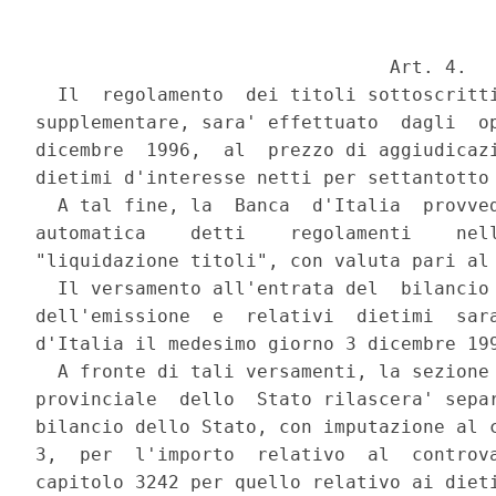
                                Art. 4.

  Il  regolamento  dei titoli sottoscritti
supplementare, sara' effettuato  dagli  op
dicembre  1996,  al  prezzo di aggiudicazi
dietimi d'interesse netti per settantotto 
  A tal fine, la  Banca  d'Italia  provved
automatica    detti    regolamenti    nell
"liquidazione titoli", con valuta pari al 
  Il versamento all'entrata del  bilancio 
dell'emissione  e  relativi  dietimi  sara
d'Italia il medesimo giorno 3 dicembre 199
  A fronte di tali versamenti, la sezione 
provinciale  dello  Stato rilascera' separ
bilancio dello Stato, con imputazione al c
3,  per  l'importo  relativo  al  controva
capitolo 3242 per quello relativo ai dieti