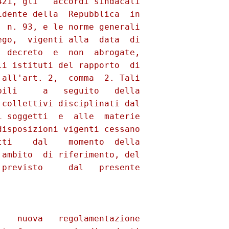
21, gli   accordi sindacali

dente della  Repubblica  in

 n. 93, e le norme generali

go,  vigenti alla  data  di

 decreto  e  non  abrogate,

i istituti del rapporto  di

all'art. 2,  comma  2. Tali

ili     a   seguito   della

collettivi disciplinati dal

 soggetti  e  alle  materie

isposizioni vigenti cessano

ti    dal    momento  della

ambito  di riferimento, del

previsto     dal   presente

   nuova   regolamentazione
