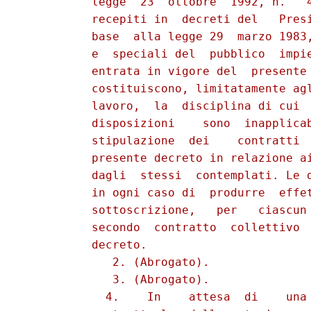
          legge  23  ottobre  1992, n.   4
          recepiti in  decreti del   Presi
          base  alla legge 29  marzo 1983,
          e  speciali del  pubblico  impie
          entrata in vigore del  presente 
          costituiscono, limitatamente agl
          lavoro,  la  disciplina di cui  
          disposizioni    sono  inapplicab
          stipulazione  dei    contratti  
          presente decreto in relazione ai
          dagli  stessi  contemplati. Le d
          in ogni caso di  produrre  effet
          sottoscrizione,   per   ciascun 
          secondo  contratto  collettivo  
          decreto.

             2. (Abrogato).

             3. (Abrogato).

            4.    In    attesa  di    una 