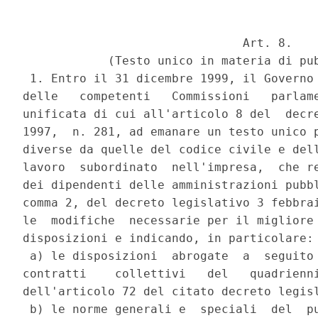
                               Art. 8.

            (Testo unico in materia di pub
 1. Entro il 31 dicembre 1999, il Governo 
delle   competenti   Commissioni   parlame
unificata di cui all'articolo 8 del  decre
1997,  n. 281, ad emanare un testo unico p
diverse da quelle del codice civile e dell
lavoro  subordinato  nell'impresa,  che re
dei dipendenti delle amministrazioni pubbl
comma 2, del decreto legislativo 3 febbrai
le  modifiche  necessarie per il migliore 
disposizioni e indicando, in particolare:

 a) le disposizioni  abrogate  a  seguito 
contratti    collettivi   del   quadrienni
dell'articolo 72 del citato decreto legisl
 b) le norme generali e  speciali  del  pu