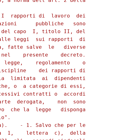
, a norma dell'art. 2 della

I  rapporti di  lavoro  dei

zioni      pubbliche   sono

del capo  I, titolo II, del

lle leggi  sui rapporti  di

, fatte salve  le   diverse

nel    presente    decreto.

 legge,    regolamento    o

scipline    dei rapporti di

a  limitata  ai  dipendenti

he, o  a categorie di essi,

essivi contratti o  accordi

rte  derogata,    non  sono

o  che la  legge   disponga

o".

).    - 1. Salvo che per le

  1,    lettera  c),  della
