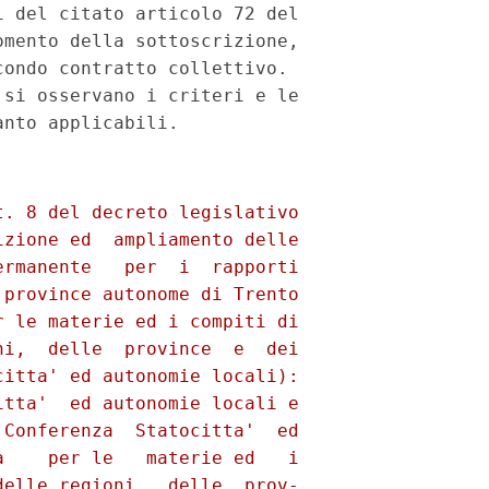
 del citato articolo 72 del

mento della sottoscrizione,

ondo contratto collettivo.

si osservano i criteri e le

. 8 del decreto legislativo

zione ed  ampliamento delle

rmanente   per  i  rapporti

province autonome di Trento

 le materie ed i compiti di

i,  delle  province  e  dei

itta' ed autonomie locali):

tta'  ed autonomie locali e

Conferenza  Statocitta'  ed

    per le   materie ed   i

elle regioni,  delle  prov-
