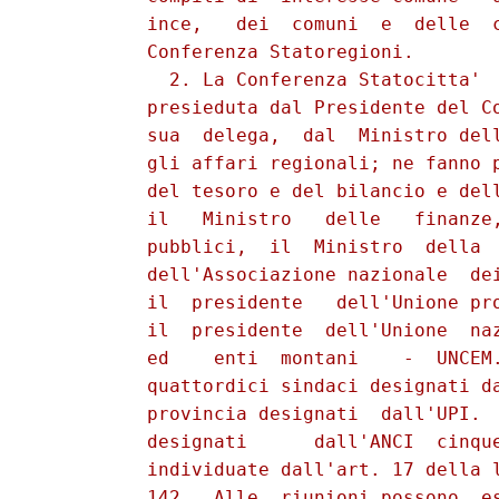
          ince,   dei  comuni  e  delle  c
          Conferenza Statoregioni.

            2. La Conferenza Statocitta'  
          presieduta dal Presidente del Co
          sua  delega,  dal  Ministro dell
          gli affari regionali; ne fanno p
          del tesoro e del bilancio e dell
          il   Ministro   delle   finanze,
          pubblici,  il  Ministro  della  
          dell'Associazione nazionale  dei
          il  presidente   dell'Unione pro
          il  presidente  dell'Unione  naz
          ed    enti  montani    -  UNCEM.
          quattordici sindaci designati da
          provincia designati  dall'UPI.  
          designati      dall'ANCI  cinque
          individuate dall'art. 17 della l
          142.  Alle  riunioni possono  es