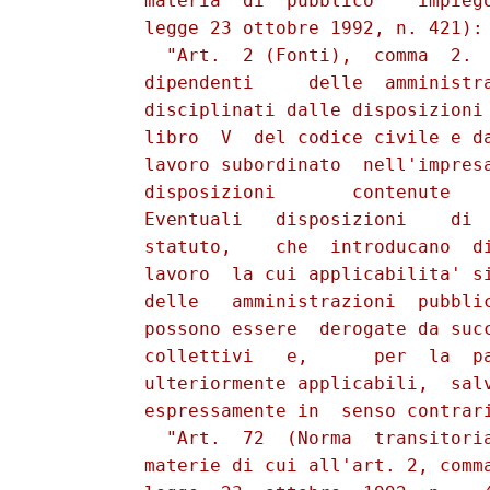
          materia  di  pubblico    impiego
          legge 23 ottobre 1992, n. 421):

            "Art.  2 (Fonti),  comma  2.  
          dipendenti     delle  amministra
          disciplinati dalle disposizioni 
          libro  V  del codice civile e da
          lavoro subordinato  nell'impresa
          disposizioni       contenute    
          Eventuali   disposizioni    di  
          statuto,    che  introducano  di
          lavoro  la cui applicabilita' si
          delle   amministrazioni  pubblic
          possono essere  derogate da succ
          collettivi   e,      per  la  pa
          ulteriormente applicabili,  salv
          espressamente in  senso contrari
            "Art.  72  (Norma  transitoria
          materie di cui all'art. 2, comma