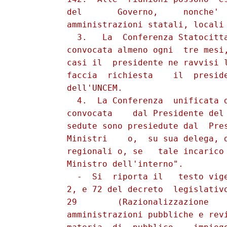
          del       Governo,     nonche'  
          amministrazioni statali, locali 
            3.   La  Conferenza Statocitta
          convocata almeno ogni  tre mesi,
          casi il  presidente ne ravvisi l
          faccia  richiesta    il  preside
          dell'UNCEM.

            4.  La Conferenza  unificata d
          convocata    dal Presidente del 
          sedute sono presiedute dal  Pres
          Ministri    o,  su sua delega, d
          regionali o, se   tale incarico 
          Ministro dell'interno".

            -  Si  riporta il   testo vige
          2, e 72 del decreto  legislativo
          29        (Razionalizzazione    
          amministrazioni pubbliche e revi