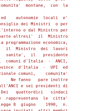
omunita'  montane,  con  la

ed    autonomie  locali  e'

nsiglio dei Ministri  o per

'interno o dal Ministro per

arte altresi'  il  Ministro

a programmazione economica,

  il  Ministro  dei  lavori

  sanita',  il   presidente

  comuni d'Italia  -  ANCI,

vince  d'Italia  -  UPI  ed

ionale comuni,    comunita'

    Ne fanno   pare inoltre

ll'ANCI e sei presidenti di

Dei   quattordici   sindaci

  rappresentano  le  citta'

egge 8  giugno    1990,  n.

sere invitati  altri membri
