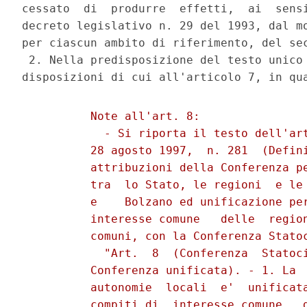
cessato  di  produrre  effetti,  ai  sensi
decreto legislativo n. 29 del 1993, dal mo
per ciascun ambito di riferimento, del sec
 2. Nella predisposizione del testo unico 
          Note all'art. 8:

            - Si riporta il testo dell'art
          28 agosto 1997,  n. 281  (Defini
          attribuzioni della Conferenza pe
          tra  lo Stato, le regioni  e le 
          e    Bolzano ed unificazione per
          interesse comune   delle  region
          comuni, con la Conferenza Statoc
            "Art.  8  (Conferenza  Statoci
          Conferenza unificata). - 1. La  
          autonomie  locali  e'  unificata
          compiti di  interesse comune   d