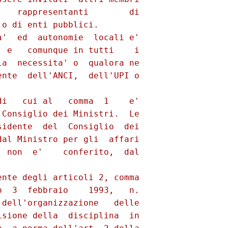
   rappresentanti        di

o di enti pubblici.

'  ed  autonomie  locali e'

 e   comunque in tutti    i

a  necessita' o  qualora ne

nte  dell'ANCI,  dell'UPI o

i   cui al   comma  1    e'

Consiglio dei Ministri.  Le

idente  del  Consiglio  dei

al Ministro per gli  affari

 non  e'    conferito,  dal

nte degli articoli 2, comma

  3  febbraio    1993,   n.

dell'organizzazione   delle

sione della  disciplina  in
