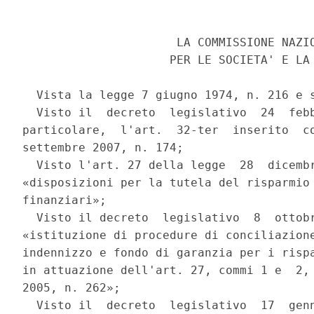
                      LA COMMISSIONE NAZIO
                     PER LE SOCIETA' E LA 
  Vista la legge 7 giugno 1974, n. 216 e s
  Visto il  decreto  legislativo  24  febb
particolare,  l'art.  32-ter  inserito  co
settembre 2007, n. 174; 

  Visto l'art. 27 della legge  28  dicembr
«disposizioni per la tutela del risparmio 
finanziari»; 

  Visto il decreto  legislativo  8  ottobr
«istituzione di procedure di conciliazione
indennizzo e fondo di garanzia per i rispa
in attuazione dell'art. 27, commi 1 e  2, 
2005, n. 262»; 

  Visto il  decreto  legislativo  17  genn