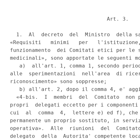
                               Art. 3.

  1.  Al  decreto  del  Ministro  della sa
«Requisiti   minimi   per   l'istituzione,
funzionamento  dei Comitati etici per le s
medicinali», sono apportate le seguenti mo
   a)  all'art. 1, comma 1, secondo period
alle  sperimentazioni  nell'area  di ricer
riconoscimento» sono soppresse;

   b) all'art. 2, dopo il comma 4, e' aggi
  «4-bis.  I  membri  del  Comitato  non p
propri  delegati eccetto per i componenti 
cui  al  comma  4,  lettere e) ed f), che 
permanente un proprio sostituto, in serviz
operativa».  Alle  riunioni  del  Comitato
delegato  della  Autorita' competente loca