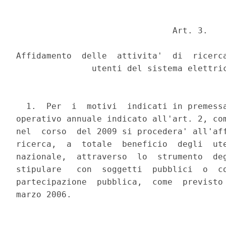
                               Art. 3.

Affidamento  delle  attivita'  di  ricerca
               utenti del sistema elettric
  1.  Per  i  motivi  indicati in premessa
operativo annuale indicato all'art. 2, com
nel  corso  del 2009 si procedera' all'aff
ricerca,  a  totale  beneficio  degli  ute
nazionale,  attraverso  lo  strumento  deg
stipulare   con  soggetti  pubblici  o  co
partecipazione  pubblica,  come  previsto 