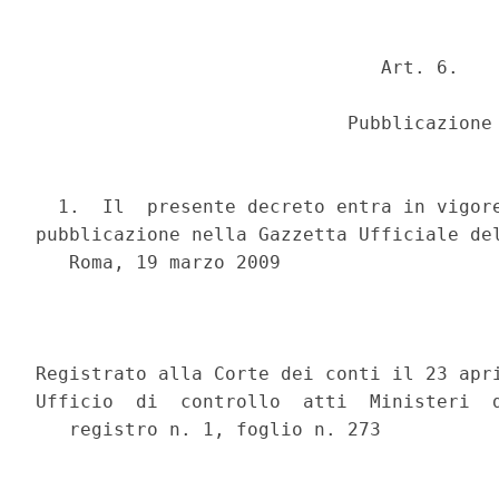
                               Art. 6.

                            Pubblicazione

  1.  Il  presente decreto entra in vigore
pubblicazione nella Gazzetta Ufficiale del
   Roma, 19 marzo 2009

                                          
Registrato alla Corte dei conti il 23 apri
Ufficio  di  controllo  atti  Ministeri  d