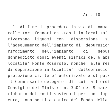
                               Art. 10 

  1. Al fine di procedere in via di somma 
collettori fognari esistenti in localita' 
riversano  liquami  con   dispersione   su
l'adeguamento dell'impianto di  depurazion
rifacimento   dell'impianto    di    depur
danneggiato dagli eventi sismici del 6 apr
localita' Ponte Rosarolo, nonche' alla rea
di depurazione in localita'  Collebrincion
protezione civile e' autorizzato a stipula
il Commissario delegato  di  cui  all'ordi
Consiglio dei Ministri n. 3504 del 9 marzo
rimborso dei costi sostenuti per  un  impo