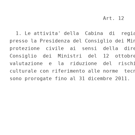
                               Art. 12 

  1. Le attivita' della  Cabina  di  regia
presso la Presidenza del Consiglio dei Min
protezione  civile  ai  sensi  della  dire
Consiglio  dei  Ministri  del  12  ottobre
valutazione  e  la  riduzione  del  rischi
culturale con riferimento alle norme  tecn