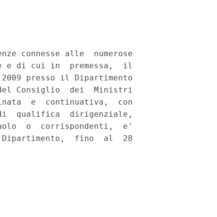
nze connesse alle  numerose

 e di cui in  premessa,  il

2009 presso il Dipartimento

el Consiglio  dei  Ministri

nata  e  continuativa,  con

i  qualifica  dirigenziale,

olo  o  corrispondenti,  e'

Dipartimento,  fino  al  28
