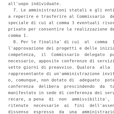
all'uopo individuate. 

  7. Le amministrazioni statali e gli enti
a reperire e trasferire al Commissario  de
speciale di cui al comma 3 eventuali risor
private per consentire la realizzazione de
comma 1. 

  8. Per le finalita' di cui  al  comma  1
l'approvazione dei progetti e delle inizia
competenza,  il  Commissario  delegato  pu
necessario, apposite conferenze di servizi
sette giorni di preavviso. Qualora  alla  
rappresentante di un'amministrazione invit
o, comunque, non dotato di  adeguato  pote
conferenza  delibera  prescindendo  da  ta
manifestato in sede di conferenza dei serv
recare, a pena  di  non  ammissibilita',  
ritenute  necessarie  ai  fini  dell'assen
dissenso  espresso  da  una  amministrazio