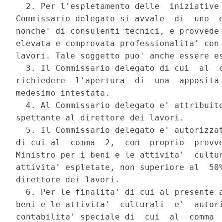
  2. Per l'espletamento delle  iniziative 
Commissario delegato si avvale  di  uno  o
nonche' di consulenti tecnici, e provvede 
elevata e comprovata professionalita' con 
lavori. Tale soggetto puo' anche essere es
  3. Il Commissario delegato di cui  al  c
richiedere  l'apertura  di  una  apposita 
medesimo intestata. 

  4. Al Commissario delegato e' attribuito
spettante al direttore dei lavori. 

  5. Il Commissario delegato e' autorizzat
di cui al  comma  2,  con  proprio  provve
Ministro per i beni e le attivita'  cultur
attivita' espletate, non superiore al  50%
direttore dei lavori. 

  6. Per le finalita' di cui al presente a
beni e le attivita'  culturali  e'  autori
contabilita' speciale di  cui  al  comma  