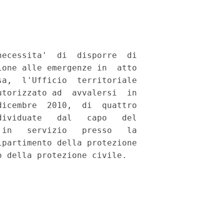
ecessita'  di  disporre  di

one alle emergenze in  atto

a,  l'Ufficio  territoriale

torizzato ad  avvalersi  in

icembre  2010,  di  quattro

ividuate   dal   capo   del

in   servizio   presso   la

partimento della protezione
