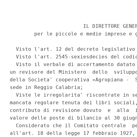
                        IL DIRETTORE GENER
        per le piccole e medie imprese e g
  Visto l'art. 12 del decreto legislativo 
  Visto l'art. 2545-sexiesdecies del codic
  Visto il verbale di accertamento datato 
un revisore del Ministero  dello  sviluppo
della Societa' cooperativa «Agropiana -  S
sede in Reggio Calabria; 

  Viste le irregolarita' riscontrate in se
mancata regolare tenuta dei libri sociali,
contributo di revisione dovuto  e  alla  i
valore delle poste di bilancio al 30 giugn
  Considerato che il Comitato centrale  pe
all'art. 18 della legge 17 febbraio 1927, 