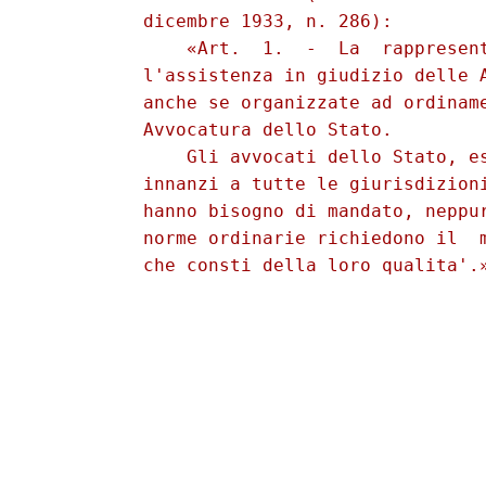
          dicembre 1933, n. 286): 

              «Art.  1.  -  La  rappresent
          l'assistenza in giudizio delle A
          anche se organizzate ad ordiname
          Avvocatura dello Stato. 

              Gli avvocati dello Stato, es
          innanzi a tutte le giurisdizioni
          hanno bisogno di mandato, neppur
          norme ordinarie richiedono il  m