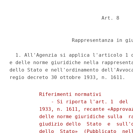
                               Art. 8 

                     Rappresentanza in giu
  1. All'Agenzia si applica l'articolo 1 d
e delle norme giuridiche nella rappresenta
dello Stato e nell'ordinamento dell'Avvoca
          Riferimenti normativi 

              - Si riporta l'art. 1  del  
          1933, n. 1611, recante «Approvaz
          delle norme giuridiche sulla  ra
          giudizio dello  Stato  e  sull'o
          dello  Stato»  (Pubblicato  nell