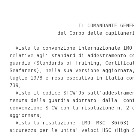
                       IL COMANDANTE GENER
                del Corpo delle capitaneri
  Vista la convenzione internazionale IMO 
relative agli standard di addestramento ce
guardia (Standards of Training, Certificat
Seafarers), nella sua versione aggiornata,
luglio 1978 e resa esecutiva in Italia con
739; 

  Visto il codice STCW'95 sull'addestramen
tenuta della guardia adottato  dalla  conf
convenzione STCW con la risoluzione n. 2 d
aggiornata; 

  Vista la risoluzione  IMO  MSC  36(63)  
sicurezza per le unita' veloci HSC (High S