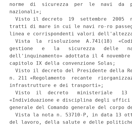
norme  di  sicurezza  per  le  navi  da  p
nazionali»; 

  Visto il decreto  19  settembre  2005  n
tratti di mare in cui le navi ro-ro passeg
linea e corrispondenti valori dell'altezza
  Vista  la  risoluzione  A.741(18)  «Codi
gestione   e   la   sicurezza   delle   na
dell'inquinamento» adottata il 4 novembre 
capitolo IX della convenzione Solas; 

  Visto il decreto del Presidente della Re
n. 211 «Regolamento  recante  riorganizzaz
infrastrutture e dei trasporti»; 

  Visto  il  decreto   ministeriale   13  
«Individuazione e disciplina degli uffici 
generale del Comando generale del corpo de
  Vista la nota n. 53710-P, in data 13 ott
del lavoro, della salute e delle politiche