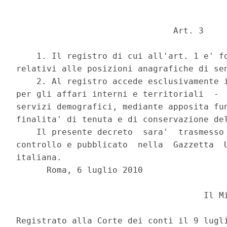
                               Art. 3 

    1. Il registro di cui all'art. 1 e' fo
relativi alle posizioni anagrafiche di sen
    2. Al registro accede esclusivamente i
per gli affari interni e territoriali  -  
servizi demografici, mediante apposita fun
finalita' di tenuta e di conservazione del
    Il presente decreto  sara'  trasmesso 
controllo e pubblicato  nella  Gazzetta  U
italiana. 

      Roma, 6 luglio 2010 

                                     Il Mi
Registrato alla Corte dei conti il 9 lugli