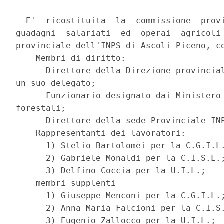
  E'  ricostituita  la  commissione  provi
guadagni  salariati  ed  operai  agricoli 
provinciale dell'INPS di Ascoli Piceno, co
    Membri di diritto: 

      Direttore della Direzione provincial
un suo delegato; 

      Funzionario designato dai Ministero 
forestali; 

      Direttore della sede Provinciale INP
    Rappresentanti dei lavoratori: 

      1) Stelio Bartolomei per la C.G.I.L.
      2) Gabriele Monaldi per la C.I.S.L.;
      3) Delfino Coccia per la U.I.L.; 

    membri supplenti 

      1) Giuseppe Menconi per la C.G.I.L.;
      2) Anna Maria Falcioni per la C.I.S.
      3) Eugenio Zallocco per la U.I.L.; 
