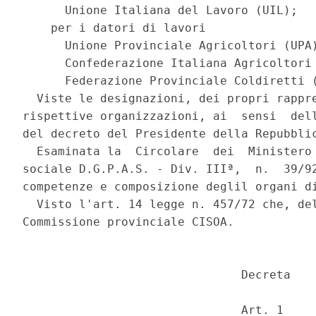
      Unione Italiana del Lavoro (UIL); 

    per i datori di lavori 

      Unione Provinciale Agricoltori (UPA)
      Confederazione Italiana Agricoltori 
      Federazione Provinciale Coldiretti (
  Viste le designazioni, dei propri rappre
rispettive organizzazioni, ai  sensi  dell
del decreto del Presidente della Repubblic
  Esaminata la  Circolare  dei  Ministero 
sociale D.G.P.A.S. - Div. IIIª,  n.  39/92
competenze e composizione deglil organi di
  Visto l'art. 14 legge n. 457/72 che, del
Commissione provinciale CISOA. 

                               Decreta 

                               Art. 1 
