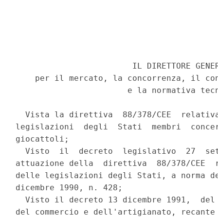
                        IL DIRETTORE GENER
    per il mercato, la concorrenza, il con
                       e la normativa tecn
  Vista la direttiva  88/378/CEE  relativa
legislazioni  degli  Stati  membri  concer
giocattoli; 

  Visto  il  decreto  legislativo  27  set
attuazione della  direttiva  88/378/CEE  r
delle legislazioni degli Stati, a norma de
dicembre 1990, n. 428; 

  Visto il decreto 13 dicembre 1991,  del 
del commercio e dell'artigianato, recante 