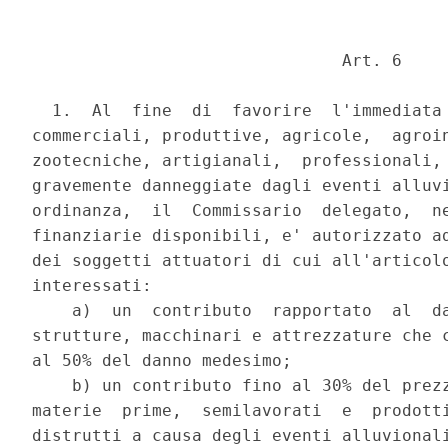
                               Art. 6 

  1.  Al  fine  di  favorire  l'immediata 
commerciali, produttive, agricole,  agroin
zootecniche, artigianali,  professionali, 
gravemente danneggiate dagli eventi alluvi
ordinanza,  il  Commissario  delegato,  ne
finanziarie disponibili, e' autorizzato ad
dei soggetti attuatori di cui all'articolo
interessati: 

    a)  un  contributo  rapportato  al  da
strutture, macchinari e attrezzature che c
al 50% del danno medesimo; 

    b) un contributo fino al 30% del prezz
materie  prime,  semilavorati  e  prodotti
distrutti a causa degli eventi alluvionali