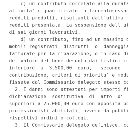
    c) un contributo correlato alla durata
attivita' e quantificato in trecentosessan
redditi prodotti, risultanti dall'ultima  
redditi presentata. La sospensione dell'at
di sei giorni lavorativi. 

    d) un contributo, fino ad un massimo d
mobili registrati  distrutti  o  danneggia
fatturate per la riparazione, o in caso di
del valore del bene desunto dai listini co
inferiore  a  3.500,00  euro,   secondo   
contribuzione, criteri di priorita' e moda
fissate dal Commissario delegato stesso co
  2. I danni sono attestati per importi fi
dichiarazione  sostitutiva  di  atto  di  
superiori a 25.000,00 euro con apposita pe
professionisti abilitati, ovvero da pubbli
rispettivi ordini o collegi. 

  3. Il Commissario delegato definisce, co