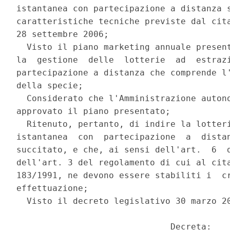
istantanea con partecipazione a distanza s
caratteristiche tecniche previste dal cita
28 settembre 2006; 

  Visto il piano marketing annuale present
la  gestione  delle  lotterie  ad  estrazi
partecipazione a distanza che comprende l'
della specie; 

  Considerato che l'Amministrazione autono
approvato il piano presentato; 

  Ritenuto, pertanto, di indire la lotteri
istantanea  con  partecipazione  a  distan
succitato, e che, ai sensi dell'art.  6  d
dell'art. 3 del regolamento di cui al cita
183/1991, ne devono essere stabiliti i  cr
effettuazione; 

  Visto il decreto legislativo 30 marzo 20
                              Decreta: 
