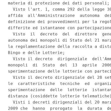
materia di protezione dei dati personali; 
  Visto l'art. 1, comma 292 della legge 30
affida  all'Amministrazione  autonoma  dei
definizione dei provvedimenti per la regol
differite ed istantanee con partecipazione
  Visto  il  decreto  del  direttore  gene
autonoma dei monopoli di Stato del 21 marz
la regolamentazione della raccolta a dista
Bingo e delle Lotterie; 

  Visto il decreto  dirigenziale  dell'Amm
monopoli  di  Stato  del  13  aprile  2006
sperimentazione delle lotterie con parteci
  Visto il decreto dirigenziale del 28 set
le  caratteristiche  tecniche  ed  organiz
sperimentazione  delle  lotterie  istantan
distanza (cosiddette lotterie telematiche)
  Visti i decreti dirigenziali del 20 marz
2009 che  hanno  prorogato  la  durata  de