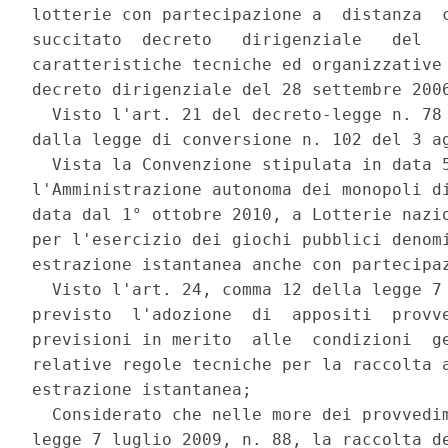
lotterie con partecipazione a  distanza  c
succitato  decreto   dirigenziale   del   
caratteristiche tecniche ed organizzative 
decreto dirigenziale del 28 settembre 2006
  Visto l'art. 21 del decreto-legge n. 78 
dalla legge di conversione n. 102 del 3 ag
  Vista la Convenzione stipulata in data 5
l'Amministrazione autonoma dei monopoli di
data dal 1° ottobre 2010, a Lotterie nazio
per l'esercizio dei giochi pubblici denomi
estrazione istantanea anche con partecipaz
  Visto l'art. 24, comma 12 della legge 7 
previsto  l'adozione  di  appositi  provve
previsioni in merito  alle  condizioni  ge
relative regole tecniche per la raccolta a
estrazione istantanea; 

  Considerato che nelle more dei provvedim
legge 7 luglio 2009, n. 88, la raccolta de