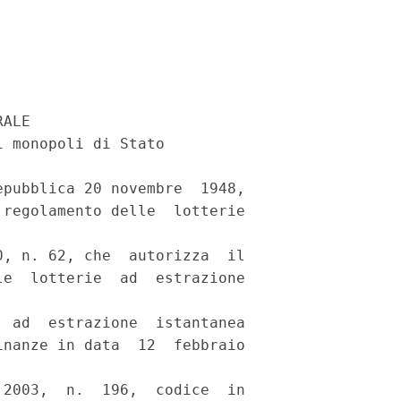
ALE 

 monopoli di Stato 

pubblica 20 novembre  1948,

regolamento delle  lotterie

, n. 62, che  autorizza  il

e  lotterie  ad  estrazione

 ad  estrazione  istantanea

nanze in data  12  febbraio

2003,  n.  196,  codice  in
