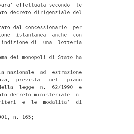
ara' effettuata secondo  le

to decreto dirigenziale del

ato dal concessionario  per

one  istantanea  anche  con

indizione di  una  lotteria

ma dei monopoli di Stato ha

a nazionale  ad  estrazione

za,  prevista   nel   piano

ella  legge  n.  62/1990  e

to decreto ministeriale  n.

iteri  e  le  modalita'  di

01, n. 165; 
