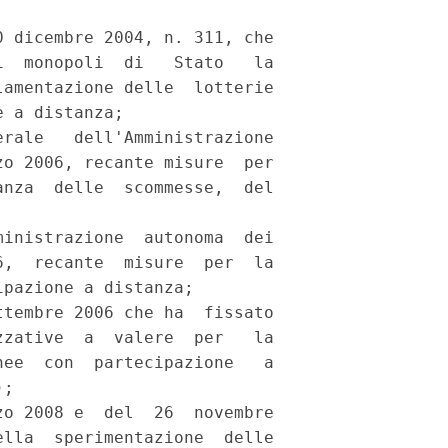


 dicembre 2004, n. 311, che

  monopoli  di   Stato   la

amentazione delle  lotterie

 a distanza; 

rale   dell'Amministrazione

o 2006, recante misure  per

nza  delle  scommesse,  del

inistrazione  autonoma  dei

,  recante  misure  per  la

pazione a distanza; 

tembre 2006 che ha  fissato

zative  a  valere  per   la

ee  con  partecipazione   a

; 

o 2008 e  del  26  novembre

lla  sperimentazione  delle
