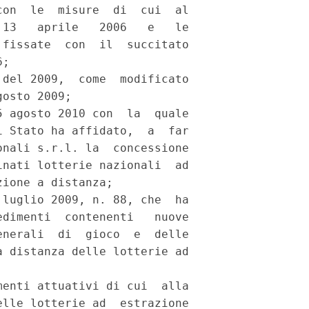
on  le  misure  di  cui  al

13   aprile   2006   e   le

fissate  con  il  succitato

; 

del 2009,  come  modificato

osto 2009; 

 agosto 2010 con  la  quale

 Stato ha affidato,  a  far

nali s.r.l. la  concessione

nati lotterie nazionali  ad

ione a distanza; 

luglio 2009, n. 88, che  ha

dimenti  contenenti   nuove

nerali  di  gioco  e  delle

 distanza delle lotterie ad

enti attuativi di cui  alla

lle lotterie ad  estrazione
