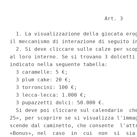
                               Art. 3 

  1. La visualizzazione della giocata erog
il meccanismo di interazione di seguito in
  2. Si deve cliccare sulle calze per scop
al loro interno. Se si trovano 3 dolcetti 
indicato nella seguente tabella: 

  3 caramelle: 5 €; 

  3 plum cake: 20 €; 

  3 torroncini: 100 €; 

  3 lecca-lecca: 1.000 €; 

  3 pupazzetti dolci: 50.000 €. 

  Si deve poi cliccare sul calendario  che
25», per scoprire se si visualizza l'immag
scende dal caminetto, che consente  l'attr
«Bonus», nel  caso  in  cui  non  si  sia 