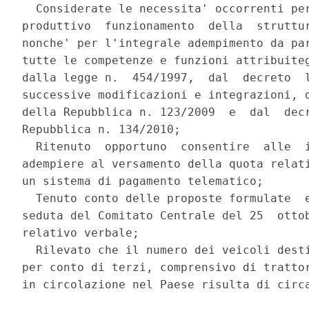
  Considerate le necessita' occorrenti per
produttivo  funzionamento  della  struttur
nonche' per l'integrale adempimento da par
tutte le competenze e funzioni attribuiteg
dalla legge n.  454/1997,  dal  decreto  l
successive modificazioni e integrazioni, d
della Repubblica n. 123/2009  e  dal  decr
Repubblica n. 134/2010; 

  Ritenuto  opportuno  consentire  alle  i
adempiere al versamento della quota relati
un sistema di pagamento telematico; 

  Tenuto conto delle proposte formulate  e
seduta del Comitato Centrale del 25  ottob
relativo verbale; 

  Rilevato che il numero dei veicoli desti
per conto di terzi, comprensivo di trattor
in circolazione nel Paese risulta di circa