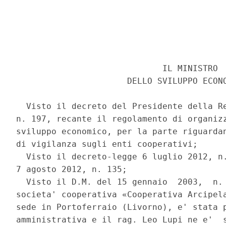
                             IL MINISTRO 

                      DELLO SVILUPPO ECONO
  Visto il decreto del Presidente della Re
n. 197, recante il regolamento di organizz
sviluppo economico, per la parte riguardan
di vigilanza sugli enti cooperativi; 

  Visto il decreto-legge 6 luglio 2012, n.
7 agosto 2012, n. 135; 

  Visto il D.M. del 15 gennaio  2003,  n. 
societa' cooperativa «Cooperativa Arcipela
sede in Portoferraio (Livorno), e' stata p
amministrativa e il rag. Leo Lupi ne e'  s