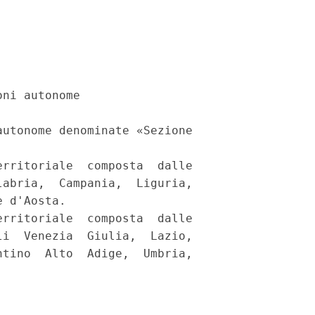
ni autonome 

utonome denominate «Sezione

rritoriale  composta  dalle

abria,  Campania,  Liguria,

 d'Aosta. 

rritoriale  composta  dalle

i  Venezia  Giulia,  Lazio,

tino  Alto  Adige,  Umbria,
