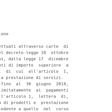
one 

ttuati attraverso carte  di

l decreto-legge 18  ottobre

i, dalla legge 17  dicembre

ti di importo  superiore  a

  di  cui  all'articolo  1,

a prestazione di servizi. 

fino  al  30  giugno  2014,

imitatamente  ai  pagamenti

l'articolo 1,  lettera  d),

 di prodotti e  prestazione

edente a quello  nel  corso
