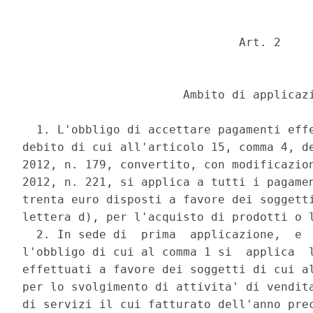
                               Art. 2 

                       Ambito di applicazi
  1. L'obbligo di accettare pagamenti effe
debito di cui all'articolo 15, comma 4, de
2012, n. 179, convertito, con modificazion
2012, n. 221, si applica a tutti i pagamen
trenta euro disposti a favore dei soggetti
lettera d), per l'acquisto di prodotti o l
  2. In sede di  prima  applicazione,  e  
l'obbligo di cui al comma 1 si  applica  l
effettuati a favore dei soggetti di cui al
per lo svolgimento di attivita' di vendita
di servizi il cui fatturato dell'anno prec