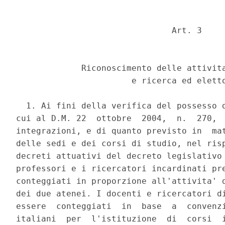
                               Art. 3 

             Riconoscimento delle attivita
                       e ricerca ed eletto
  1. Ai fini della verifica del possesso d
cui al D.M. 22  ottobre  2004,  n.  270,  
integrazioni, e di quanto previsto in  mat
delle sedi e dei corsi di studio, nel risp
decreti attuativi del decreto legislativo 
professori e i ricercatori incardinati pre
conteggiati in proporzione all'attivita' d
dei due atenei. I docenti e ricercatori di
essere  conteggiati  in  base  a  convenzi
italiani  per  l'istituzione  di  corsi  i