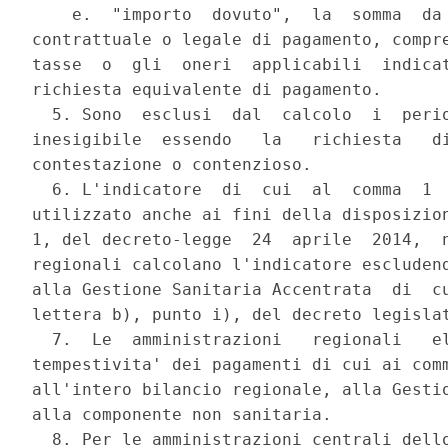
    e.  "importo  dovuto",  la  somma  da 
contrattuale o legale di pagamento, compre
tasse  o  gli  oneri  applicabili  indicat
richiesta equivalente di pagamento. 

  5. Sono  esclusi  dal  calcolo  i  perio
inesigibile  essendo   la   richiesta   di
contestazione o contenzioso. 

  6. L'indicatore  di  cui  al  comma  1  
utilizzato anche ai fini della disposizion
1, del decreto-legge  24  aprile  2014,  n
regionali calcolano l'indicatore escludend
alla Gestione Sanitaria Accentrata  di  cu
lettera b), punto i), del decreto legislat
  7.  Le  amministrazioni   regionali   el
tempestivita' dei pagamenti di cui ai comm
all'intero bilancio regionale, alla Gestio
alla componente non sanitaria. 

  8. Per le amministrazioni centrali dello