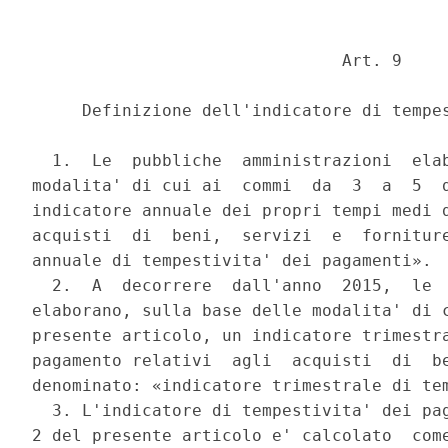
                               Art. 9 

     Definizione dell'indicatore di tempes
  1.  Le  pubbliche  amministrazioni  elab
modalita' di cui ai  commi  da  3  a  5  d
indicatore annuale dei propri tempi medi d
acquisti  di  beni,  servizi  e  forniture
annuale di tempestivita' dei pagamenti». 

  2.  A  decorrere  dall'anno  2015,  le  
elaborano, sulla base delle modalita' di c
presente articolo, un indicatore trimestra
pagamento relativi  agli  acquisti  di  be
denominato: «indicatore trimestrale di tem
  3. L'indicatore di tempestivita' dei pag
2 del presente articolo e' calcolato  come