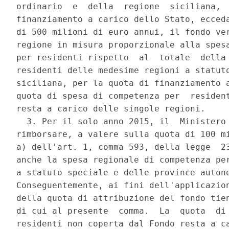
ordinario  e  della  regione  siciliana,  
finanziamento a carico dello Stato, ecceda
di 500 milioni di euro annui, il fondo ver
regione in misura proporzionale alla spesa
per residenti rispetto  al  totale  della 
residenti delle medesime regioni a statuto
siciliana, per la quota di finanziamento a
quota di spesa di competenza per  resident
resta a carico delle singole regioni. 

  3. Per il solo anno 2015, il  Ministero 
rimborsare, a valere sulla quota di 100 mi
a) dell'art. 1, comma 593, della legge  23
anche la spesa regionale di competenza per
a statuto speciale e delle province autono
Conseguentemente, ai fini dell'applicazion
della quota di attribuzione del fondo tien
di cui al presente  comma.  La  quota  di 
residenti non coperta dal Fondo resta a ca