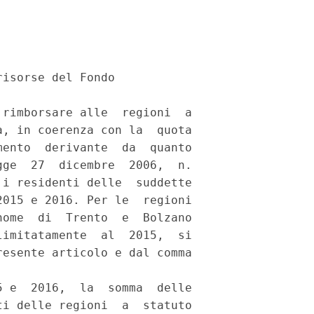
isorse del Fondo 

rimborsare alle  regioni  a

, in coerenza con la  quota

ento  derivante  da  quanto

ge  27  dicembre  2006,  n.

i residenti delle  suddette

015 e 2016. Per le  regioni

ome  di  Trento  e  Bolzano

imitatamente  al  2015,  si

esente articolo e dal comma

 e  2016,  la  somma  delle

i delle regioni  a  statuto
