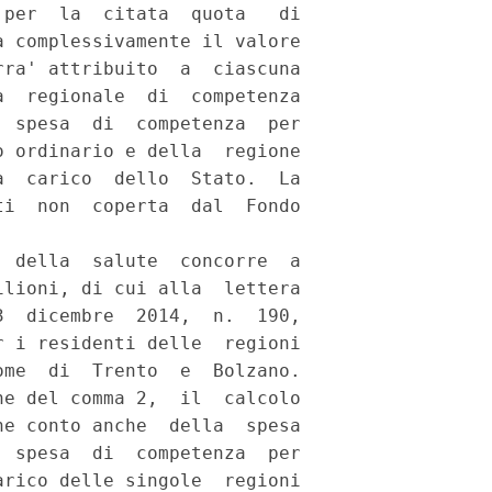
per  la  citata  quota   di

 complessivamente il valore

ra' attribuito  a  ciascuna

  regionale  di  competenza

 spesa  di  competenza  per

 ordinario e della  regione

  carico  dello  Stato.  La

i  non  coperta  dal  Fondo

 della  salute  concorre  a

lioni, di cui alla  lettera

  dicembre  2014,  n.  190,

 i residenti delle  regioni

me  di  Trento  e  Bolzano.

e del comma 2,  il  calcolo

e conto anche  della  spesa

 spesa  di  competenza  per

rico delle singole  regioni
