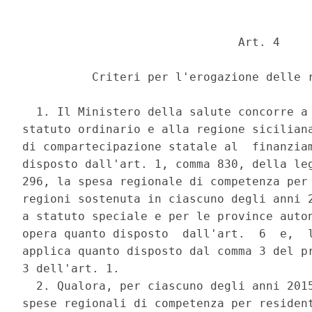
                               Art. 4 

          Criteri per l'erogazione delle r
  1. Il Ministero della salute concorre a 
statuto ordinario e alla regione siciliana
di compartecipazione statale al  finanziam
disposto dall'art. 1, comma 830, della leg
296, la spesa regionale di competenza per 
regioni sostenuta in ciascuno degli anni 2
a statuto speciale e per le province auton
opera quanto disposto  dall'art.  6  e,  l
applica quanto disposto dal comma 3 del pr
3 dell'art. 1. 

  2. Qualora, per ciascuno degli anni 2015
spese regionali di competenza per resident