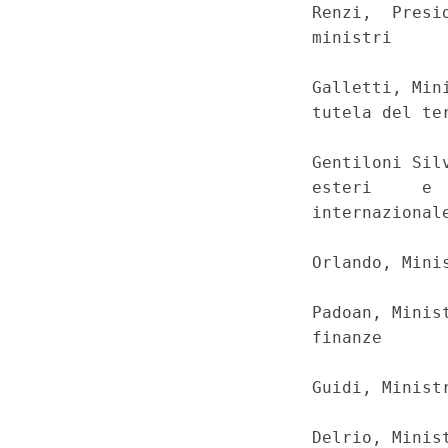
                            Renzi,  Presid
                            ministri 

                            Galletti, Mini
                            tutela del ter
                            Gentiloni Silv
                            esteri     e  
                            internazionale
                            Orlando, Minis
                            Padoan, Minist
                            finanze 

                            Guidi, Ministr
                            Delrio, Minist