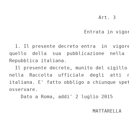
                               Art. 3 

                          Entrata in vigor
  1. Il presente decreto entra  in  vigore
quello  della  sua  pubblicazione  nella  
Repubblica italiana. 

  Il presente decreto, munito del sigillo 
nella  Raccolta  ufficiale  degli  atti  n
italiana. E' fatto obbligo a chiunque spet
osservare. 

    Dato a Roma, addi' 2 luglio 2015 

                             MATTARELLA 
