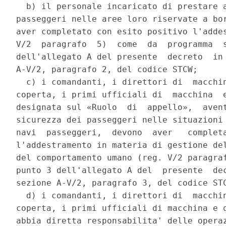
  b) il personale incaricato di prestare a
passeggeri nelle aree loro riservate a bor
aver completato con esito positivo l'addes
V/2  paragrafo  5)  come  da  programma  s
dell'allegato A del presente  decreto  in 
A-V/2, paragrafo 2, del codice STCW; 

  c) i comandanti, i direttori di  macchin
coperta, i primi ufficiali di  macchina  e
designata sul «Ruolo  di  appello»,  avent
sicurezza dei passeggeri nelle situazioni 
navi  passeggeri,  devono  aver   completa
l'addestramento in materia di gestione del
del comportamento umano (reg. V/2 paragraf
punto 3 dell'allegato A del  presente  dec
sezione A-V/2, paragrafo 3, del codice STC
  d) i comandanti, i direttori di  macchin
coperta, i primi ufficiali di macchina e q
abbia diretta responsabilita' delle operaz