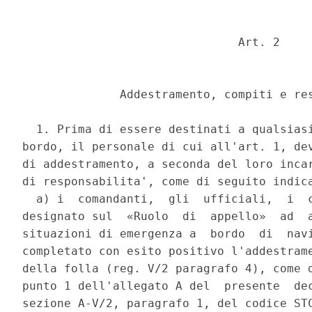
                               Art. 2 

              Addestramento, compiti e res
  1. Prima di essere destinati a qualsiasi
bordo, il personale di cui all'art. 1, dev
di addestramento, a seconda del loro incar
di responsabilita', come di seguito indica
  a) i  comandanti,  gli  ufficiali,  i  c
designato sul  «Ruolo  di  appello»  ad  a
situazioni di emergenza a  bordo  di  navi
completato con esito positivo l'addestrame
della folla (reg. V/2 paragrafo 4), come d
punto 1 dell'allegato A del  presente  dec
sezione A-V/2, paragrafo 1, del codice STC