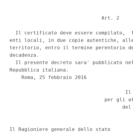
                               Art. 2 

  Il certificato deve essere compilato,  f
enti locali, in due copie autentiche, alle
territorio, entro il termine perentorio de
decadenza. 

  Il presente decreto sara' pubblicato nel
Repubblica italiana. 

    Roma, 25 febbraio 2016 

                                       Il 
                                per gli af
                                      del 
                                          
Il Ragioniere generale dello stato 
