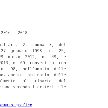
2016 - 2018 

ll'art.  2,  comma  7,  del

27  gennaio  1998,  n.  25,

9  marzo  2012,  n.  49,  e

013, n. 69, convertito, con

n.  98,  nell'ambito  delle

nziamento  ordinario  delle

lmente   al   riparto   del

ione secondo i criteri e le

ormato grafico