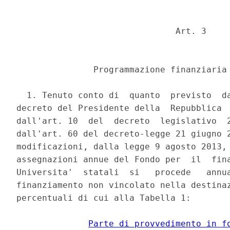
                               Art. 3 

               Programmazione finanziaria 
  1. Tenuto conto di  quanto  previsto  da
decreto del Presidente della  Repubblica  
dall'art. 10  del  decreto  legislativo  2
dall'art. 60 del decreto-legge 21 giugno 2
modificazioni, dalla legge 9 agosto 2013, 
assegnazioni annue del Fondo per  il  fina
Universita'  statali  si   procede   annua
finanziamento non vincolato nella destinaz
percentuali di cui alla Tabella 1: 

Parte di provvedimento in f