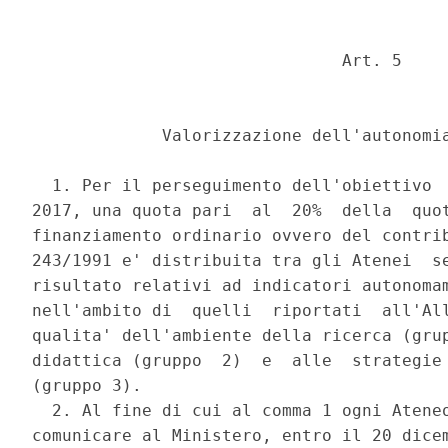
                               Art. 5 

             Valorizzazione dell'autonomia
  1. Per il perseguimento dell'obiettivo  
2017, una quota pari  al  20%  della  quot
finanziamento ordinario ovvero del contrib
243/1991 e' distribuita tra gli Atenei  se
risultato relativi ad indicatori autonomam
nell'ambito di  quelli  riportati  all'All
qualita' dell'ambiente della ricerca (grup
didattica (gruppo  2)  e  alle  strategie 
(gruppo 3). 

  2. Al fine di cui al comma 1 ogni Ateneo
comunicare al Ministero, entro il 20 dicem