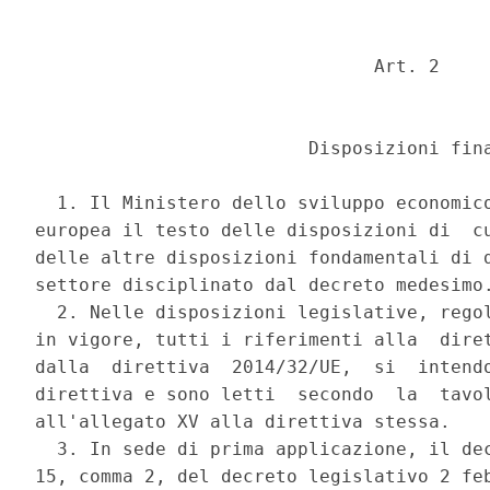
                               Art. 2 

                         Disposizioni fina
  1. Il Ministero dello sviluppo economico
europea il testo delle disposizioni di  cu
delle altre disposizioni fondamentali di d
settore disciplinato dal decreto medesimo.
  2. Nelle disposizioni legislative, regol
in vigore, tutti i riferimenti alla  diret
dalla  direttiva  2014/32/UE,  si  intendo
direttiva e sono letti  secondo  la  tavol
all'allegato XV alla direttiva stessa. 

  3. In sede di prima applicazione, il dec
15, comma 2, del decreto legislativo 2 feb