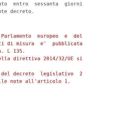
to  entro  sessanta  giorni

Parlamento  europeo  e  del

i di misura  e'  pubblicata

. L 135. 

lla direttiva 2014/32/UE si

del decreto  legislativo  2
