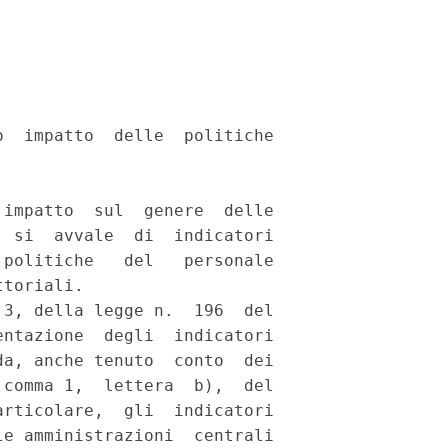
  impatto  delle  politiche

impatto  sul  genere  delle

 si  avvale  di  indicatori

politiche   del   personale

toriali. 

3, della legge n.  196  del

ntazione  degli  indicatori

a, anche tenuto  conto  dei

comma 1,  lettera  b),  del

rticolare,  gli  indicatori

e amministrazioni  centrali
