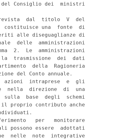
del Consiglio dei  ministri

evista  dal  titolo  V  del

 costituisce una  fonte  di

riti alle diseguaglianze di

ale  delle  amministrazioni

ma  2.  Le  amministrazioni

la  trasmissione  dei  dati

rtimento  della  Ragioneria

ione del Conto annuale. 

 azioni  intraprese  e  gli

  nella  direzione  di  una

 sulla  base  degli  schemi

il proprio contributo anche

dividuati. 

erimento   per   monitorare

li possono essere  adottati

e  nelle  note  integrative
