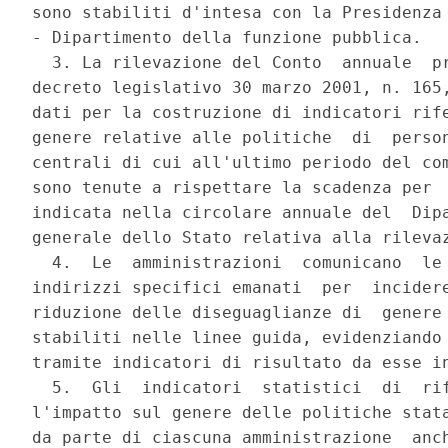
sono stabiliti d'intesa con la Presidenza 
- Dipartimento della funzione pubblica. 

  3. La rilevazione del Conto  annuale  pr
decreto legislativo 30 marzo 2001, n. 165,
dati per la costruzione di indicatori rife
genere relative alle politiche  di  person
centrali di cui all'ultimo periodo del com
sono tenute a rispettare la scadenza per  
indicata nella circolare annuale del  Dipa
generale dello Stato relativa alla rilevaz
  4.  Le  amministrazioni  comunicano  le 
indirizzi specifici emanati  per  incidere
riduzione delle diseguaglianze di  genere 
stabiliti nelle linee guida, evidenziando 
tramite indicatori di risultato da esse in
  5.  Gli  indicatori  statistici  di  rif
l'impatto sul genere delle politiche stata
da parte di ciascuna amministrazione  anch