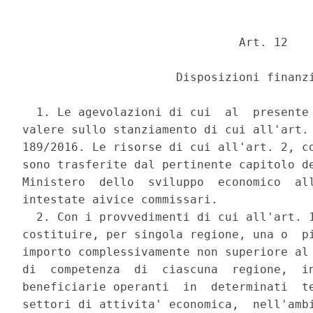
                               Art. 12 

                      Disposizioni finanzi
  1. Le agevolazioni di cui  al  presente 
valere sullo stanziamento di cui all'art. 
189/2016. Le risorse di cui all'art. 2, co
sono trasferite dal pertinente capitolo de
Ministero  dello  sviluppo  economico  all
intestate aivice commissari. 

  2. Con i provvedimenti di cui all'art. 1
costituire, per singola regione, una o  pi
importo complessivamente non superiore al 
di  competenza  di  ciascuna  regione,  in
beneficiarie operanti  in  determinati  te
settori di attivita' economica,  nell'ambi