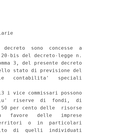
arie 

 decreto  sono  concesse  a

20-bis del decreto-legge n.

mma 3, del presente decreto

llo stato di previsione del

e   contabilita'   speciali

3 i vice commissari possono

u'  riserve  di  fondi,  di

50 per cento delle  risorse

   favore   delle   imprese

rritori  o  in  particolari

to  di  quelli  individuati
