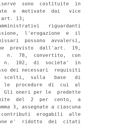
serve  sono  costituite  in

te  e  motivate  dai   vice

art. 13; 

mministrativi   riguardanti

sione,  l'erogazione  e  il

issari  possono  avvalersi,

e  previsto  dall'art.  19,

  n.  78,  convertito,  con

 n.  102,  di  societa'  in

so dei necessari  requisiti

 scelti,  sulla   base   di

 le  procedure  di  cui  al

 Gli oneri per le  predette

ite  del  2  per  cento,  a

mma 3, assegnate a ciascuna

contributi  erogabili  alle

ne e'  ridotto  dei  citati
