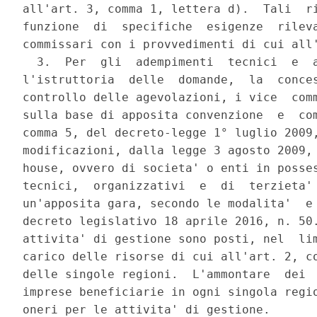
all'art. 3, comma 1, lettera d).  Tali  ri
funzione  di  specifiche  esigenze  rileva
commissari con i provvedimenti di cui all'
  3.  Per  gli  adempimenti  tecnici  e  a
l'istruttoria  delle  domande,  la  conces
controllo delle agevolazioni, i vice  comm
sulla base di apposita convenzione  e  com
comma 5, del decreto-legge 1° luglio 2009,
modificazioni, dalla legge 3 agosto 2009, 
house, ovvero di societa' o enti in posses
tecnici,  organizzativi  e  di  terzieta' 
un'apposita gara, secondo le modalita'  e 
decreto legislativo 18 aprile 2016, n. 50.
attivita' di gestione sono posti, nel  lim
carico delle risorse di cui all'art. 2, co
delle singole regioni.  L'ammontare  dei  
imprese beneficiarie in ogni singola regio