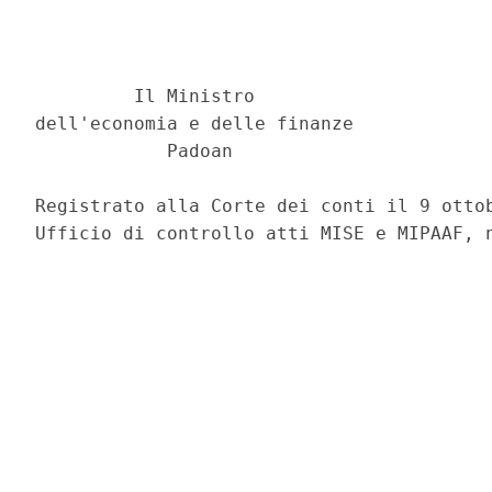
                                          
                                          
                                          
         Il Ministro 

dell'economia e delle finanze 

            Padoan 

Registrato alla Corte dei conti il 9 ottob