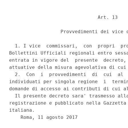
                               Art. 13 

                  Provvedimenti dei vice c
  1. I vice  commissari,  con  propri  pro
Bollettini Ufficiali regionali entro sessa
entrata in vigore del  presente  decreto, 
attuative della misura agevolativa di cui 
  2.  Con  i  provvedimenti  di  cui  al  
individuati per singola regione  i  termin
domande di accesso ai contributi di cui al
  Il presente decreto sara' trasmesso alla
registrazione e pubblicato nella Gazzetta 
italiana. 

    Roma, 11 agosto 2017 
