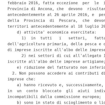
febbraio 2016, fatta eccezione  per  le  i
Provincia di Ancona, che  devono  risultar
antecedentemente al 26 aprile 2016, e  per
della  Provincia  di  Pescara,  che  devon
territori antecedentemente al 18 luglio 20
    d) attivita' economica esercitata: 

      1)  in  tutti   i   settori,   fatta
dell'agricoltura primaria, della pesca e d
di imprese iscritte all'albo delle imprese
      2) nei settori di cui all'allegato 1
iscritte all'albo delle imprese artigiane;
    e) riduzione del fatturato non inferio
  2. Non possono accedere ai contributi di
imprese che: 

    a) hanno ricevuto e, successivamente, 
in  un  conto  bloccato  gli  aiuti  indiv
incompatibili dalla commissione europea; 

    b) sono in stato di scioglimento o liq